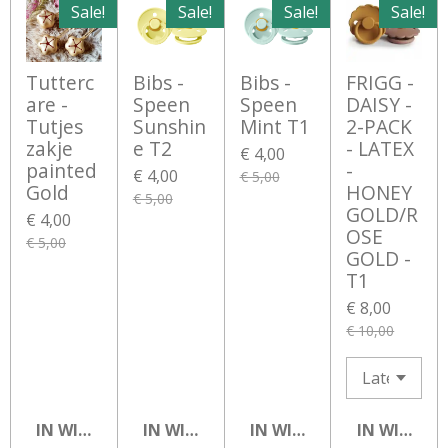
Sale!
Sale!
Sale!
Sale!
Tutterc
Bibs -
Bibs -
FRIGG -
are -
Speen
Speen
DAISY -
Tutjes
Sunshin
Mint T1
2-PACK
zakje
e T2
- LATEX
€ 4,00
painted
-
€ 4,00
€ 5,00
Gold
HONEY
€ 5,00
GOLD/R
€ 4,00
OSE
€ 5,00
GOLD -
T1
€ 8,00
€ 10,00
IN WINKELWAGEN
IN WINKELWAGEN
IN WINKELWAGEN
IN WINKEL