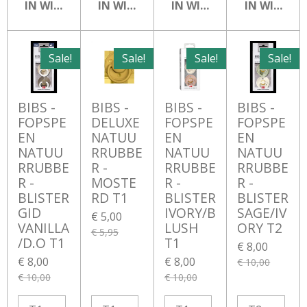
IN WINKELWAGEN
IN WINKELWAGEN
IN WINKELWAGEN
IN WINKEL
Sale!
Sale!
Sale!
Sale!
BIBS -
BIBS -
BIBS -
BIBS -
FOPSPE
DELUXE
FOPSPE
FOPSPE
EN
NATUU
EN
EN
NATUU
RRUBBE
NATUU
NATUU
RRUBBE
R -
RRUBBE
RRUBBE
R -
MOSTE
R -
R -
BLISTER
RD T1
BLISTER
BLISTER
GID
IVORY/B
SAGE/IV
€ 5,00
VANILLA
LUSH
ORY T2
€ 5,95
/D.O T1
T1
€ 8,00
€ 8,00
€ 8,00
€ 10,00
€ 10,00
€ 10,00