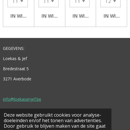
IN WINKELWAGEN
IN WINKELWAGEN
IN WINKELWAGEN
IN WINKEL
GEGEVENS:
Loekas & Jef
Bredestraat 5
3271 Averbode
info@loekasenjef.be
Deze website gebruikt cookies voor analyse-
© 2021 - 2026 Loekas & Jef
doeleinden en/of het tonen van advertenties.
Powered by
JouwWeb
Door gebruik te blijven maken van de site gaat