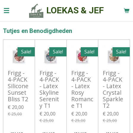
Ga
LOEKAS & JEF
direct
naar
de
Tutjes en Benodigdheden
hoofdinhoud
Sale!
Sale!
Sale!
Sale!
Frigg -
Frigg -
Frigg -
Frigg -
4-PACK
4-PACK
4-PACK
4-PACK
Silicone
- Latex
- Latex
- Latex
Sunset
Skyline
Rosy
Crystal
Bliss T2
Serenit
Romanc
Sparkle
y T1
e T1
T2
€ 20,00
€ 20,00
€ 20,00
€ 20,00
€ 25,00
€ 25,00
€ 25,00
€ 25,00