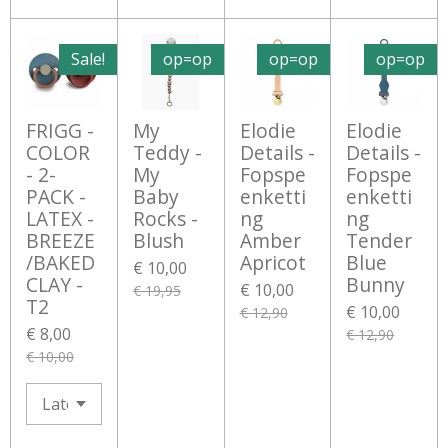
Sale!
op=op
op=op
op=op
FRIGG -
My
Elodie
Elodie
COLOR
Teddy -
Details -
Details -
- 2-
My
Fopspe
Fopspe
PACK -
Baby
enketti
enketti
LATEX -
Rocks -
ng
ng
BREEZE
Blush
Amber
Tender
/BAKED
Apricot
Blue
€ 10,00
CLAY -
Bunny
€ 10,00
€ 19,95
T2
€ 10,00
€ 12,90
€ 8,00
€ 12,90
€ 10,00