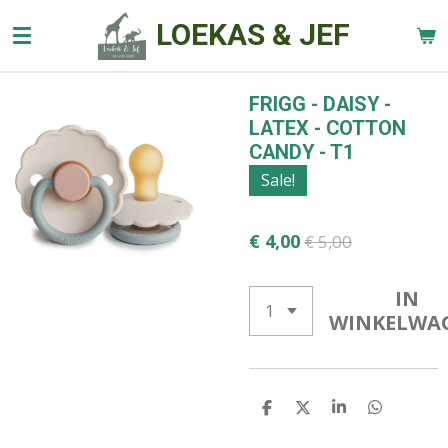
Ga
LOEKAS & JEF
direct
naar
de
FRIGG - DAISY -
hoofdinhoud
LATEX - COTTON
CANDY - T1
Sale!
€ 4,00
€ 5,00
IN
WINKELWA
D
D
S
D
E
E
H
E
L
E
A
L