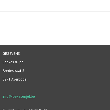
E
L
R
E
N
E
N
GEGEVENS:
Loekas & Jef
Bredestraat 5
3271 Averbode
info@loekasenjef.be