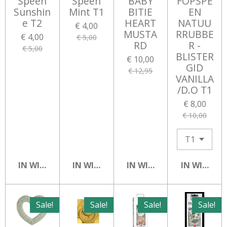
Speen
Speen
BABY
FOPSPE
Sunshin
Mint T1
BITIE
EN
e T2
HEART
NATUU
€ 4,00
MUSTA
RRUBBE
€ 4,00
€ 5,00
RD
R -
€ 5,00
BLISTER
€ 10,00
GID
€ 12,95
VANILLA
/D.O T1
€ 8,00
€ 10,00
IN WINKELWAGEN
IN WINKELWAGEN
IN WINKELWAGEN
IN WINKEL
Sale!
Sale!
Sale!
Sale!