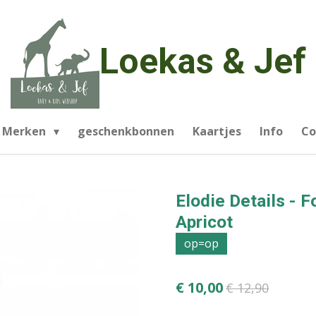
Loekas & Jef
Merken
geschenkbonnen
Kaartjes
Info
Co
Elodie Details - 
Apricot
op=op
€ 10,00
€ 12,90