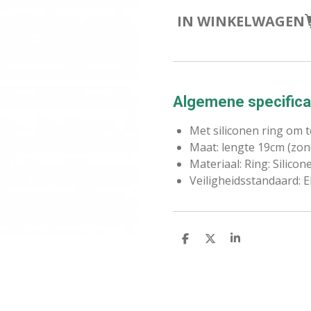
IN WINKELWAGEN
Algemene specifica
Met siliconen ring om 
Maat: lengte 19cm (zond
Materiaal: Ring: Silicone
Veiligheidsstandaard: 
D
D
S
E
E
H
L
E
A
E
L
R
N
E