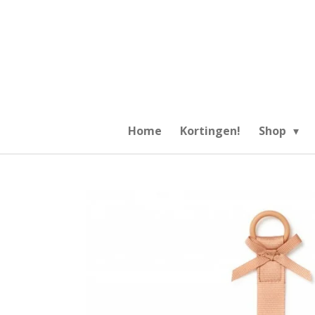
Ga
direct
naar
de
hoofdinhoud
Home
Kortingen!
Shop