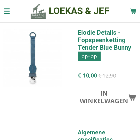
Ga
LOEKAS & JEF
direct
naar
de
Elodie Details -
hoofdinhoud
Fopspeenketting
Tender Blue Bunny
op=op
€ 10,00
€ 12,90
IN
WINKELWAGEN
Algemene
specificaties