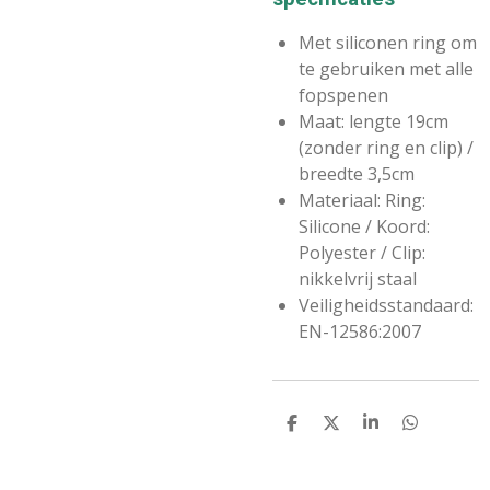
Met siliconen ring om
te gebruiken met alle
fopspenen
Maat: lengte 19cm
(zonder ring en clip) /
breedte 3,5cm
Materiaal: Ring:
Silicone / Koord:
Polyester / Clip:
nikkelvrij staal
Veiligheidsstandaard:
EN-12586:2007
D
D
S
D
E
E
H
E
L
E
A
L
E
L
R
E