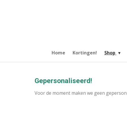
Ga
direct
naar
de
hoofdinhoud
Home
Kortingen!
Shop
Gepersonaliseerd!
Voor de moment maken we geen gepersonali