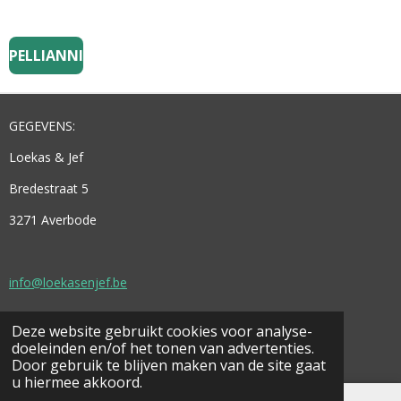
PELLIANNI
GEGEVENS:
Loekas & Jef
Bredestraat 5
3271 Averbode
info@loekasenjef.be
Deze website gebruikt cookies voor analyse-
© 2021 - 2026 Loekas & Jef
doeleinden en/of het tonen van advertenties.
Powered by
JouwWeb
Door gebruik te blijven maken van de site gaat
u hiermee akkoord.