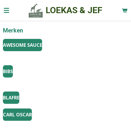
Ga
LOEKAS & JEF
direct
naar
de
Merken
hoofdinhoud
AWESOME SAUCE
BIBS
BLAFRE
CARL OSCAR