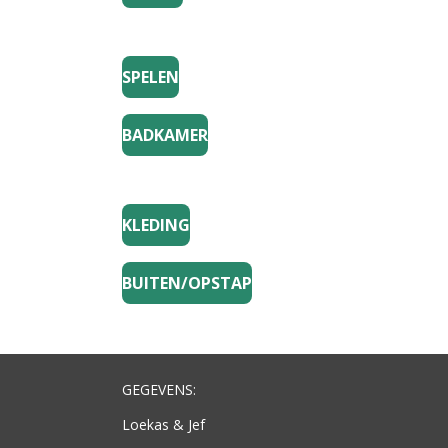
SPELEN
BADKAMER
KLEDING
BUITEN/OPSTAP
GEGEVENS:
Loekas & Jef