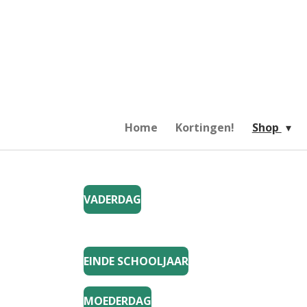
Ga
direct
naar
de
hoofdinhoud
Home
Kortingen!
Shop
VADERDAG
EINDE SCHOOLJAAR
MOEDERDAG