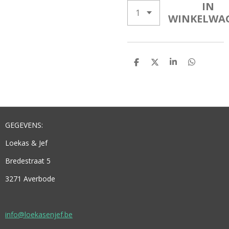
IN
WINKELWA
D
D
S
D
E
E
H
E
L
E
A
L
E
L
R
E
N
E
N
GEGEVENS:
Loekas & Jef
Bredestraat 5
3271 Averbode
info@loekasenjef.be