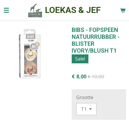
Ga
LOEKAS & JEF
direct
naar
de
BIBS - FOPSPEEN
hoofdinhoud
NATUURRUBBER -
BLISTER
IVORY/BLUSH T1
Sale!
€ 8,00
€ 10,00
Grootte