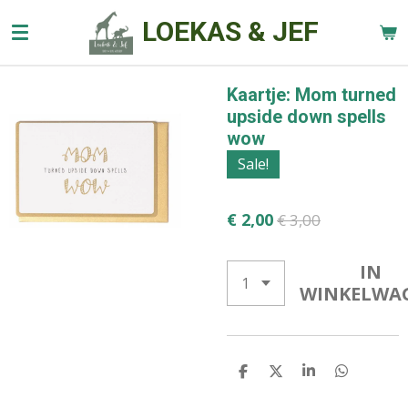
Ga
LOEKAS & JEF
direct
naar
de
Kaartje: Mom turned
hoofdinhoud
upside down spells
wow
Sale!
€ 2,00
€ 3,00
IN
WINKELWA
D
D
S
D
E
E
H
E
L
E
A
L