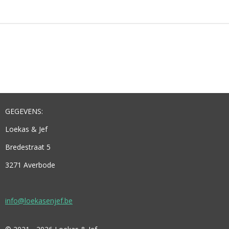
E
L
R
E
N
E
N
GEGEVENS:
Loekas & Jef
Bredestraat 5
3271 Averbode
info@loekasenjef.be