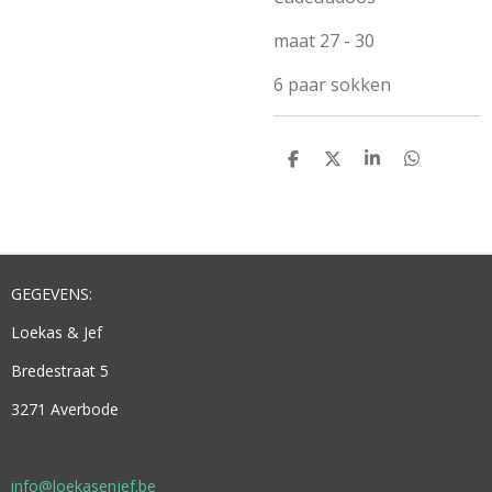
maat 27 - 30
6 paar sokken
D
D
S
D
E
E
H
E
L
E
A
L
E
L
R
E
N
E
N
GEGEVENS:
Loekas & Jef
Bredestraat 5
3271 Averbode
info@loekasenjef.be