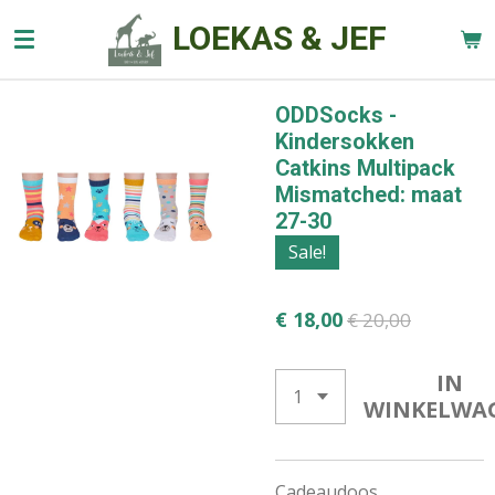
Ga
LOEKAS & JEF
direct
naar
de
ODDSocks -
hoofdinhoud
Kindersokken
Catkins Multipack
Mismatched: maat
27-30
Sale!
€ 18,00
€ 20,00
IN
WINKELWA
Cadeaudoos