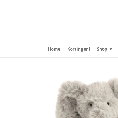
Ga
direct
naar
de
hoofdinhoud
Home
Kortingen!
Shop