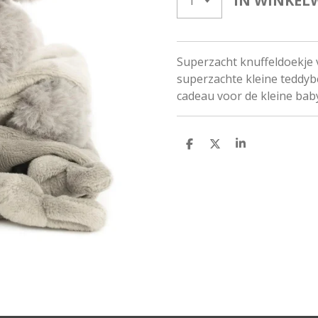
IN WINKEL
Superzacht knuffeldoekje v
superzachte kleine teddyb
cadeau voor de kleine baby
D
D
S
E
E
H
L
E
A
E
L
R
N
E