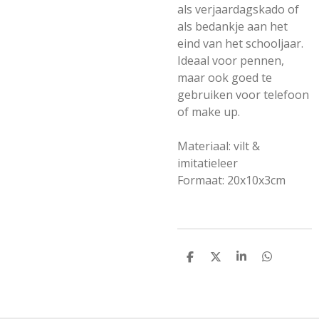
als verjaardagskado of
als bedankje aan het
eind van het schooljaar.
Ideaal voor pennen,
maar ook goed te
gebruiken voor telefoon
of make up.
Materiaal: vilt &
imitatieleer
Formaat: 20x10x3cm
D
D
S
D
E
E
H
E
L
E
A
L
E
L
R
E
N
E
N