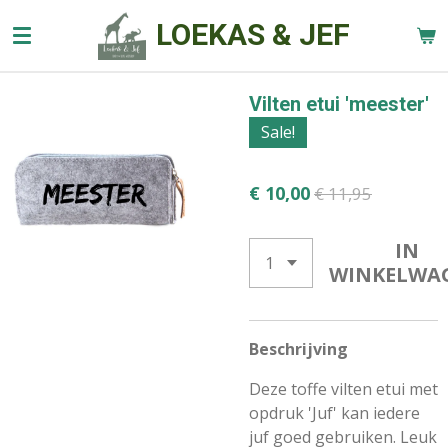
Ga
LOEKAS & JEF
direct
naar
de
Vilten etui 'meester'
hoofdinhoud
Sale!
€ 10,00
€ 11,95
IN
WINKELWA
Beschrijving
Deze toffe vilten etui met
opdruk 'Juf' kan iedere
juf goed gebruiken. Leuk