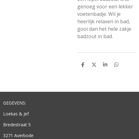
genoeg voor een lekker
voetenbadje. Wil je
heerlijk relaxen in bad,
gooi dan het hele zakje
badzout in bad.
D
D
S
D
E
E
H
E
L
E
A
L
E
L
R
E
N
E
N
GEGEVENS:
Loekas & Jef
Bredestraat 5
3271 Averbode