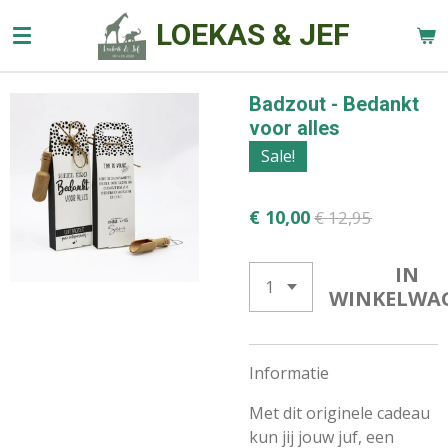
Ga
LOEKAS & JEF
direct
naar
de
Badzout - Bedankt
hoofdinhoud
voor alles
Sale!
€ 10,00
€ 12,95
IN
WINKELWA
Informatie
Met dit originele cadeau
kun jij jouw juf, een