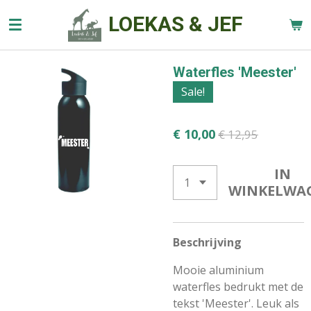
Ga
LOEKAS & JEF
direct
naar
de
Waterfles 'Meester'
hoofdinhoud
Sale!
€ 10,00
€ 12,95
IN
WINKELWA
Beschrijving
Mooie aluminium
waterfles bedrukt met de
tekst 'Meester'. Leuk als