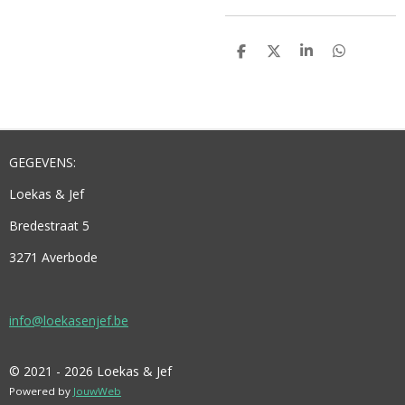
D
D
S
D
E
E
H
E
L
E
A
L
E
L
R
E
N
E
N
GEGEVENS:
Loekas & Jef
Bredestraat 5
3271 Averbode
info@loekasenjef.be
© 2021 - 2026 Loekas & Jef
Powered by
JouwWeb