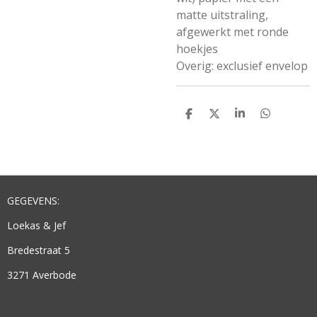
matte uitstraling,
afgewerkt met ronde
hoekjes
Overig: exclusief envelop
D
D
S
D
E
E
H
E
L
E
A
L
E
L
R
E
N
E
N
GEGEVENS:
Loekas & Jef
Bredestraat 5
3271 Averbode