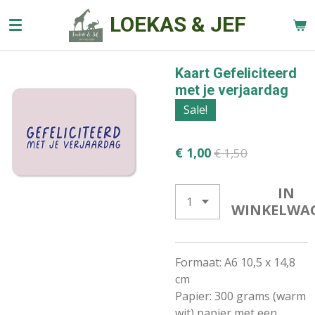
Ga
LOEKAS & JEF
direct
naar
de
Kaart Gefeliciteerd
hoofdinhoud
met je verjaardag
Sale!
€ 1,00
€ 1,50
IN
WINKELWA
Formaat: A6 10,5 x 14,8
cm
Papier: 300 grams (warm
wit) papier met een