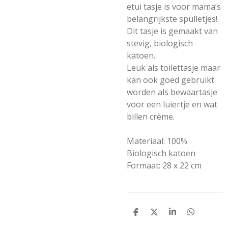
etui tasje is voor mama’s
belangrijkste spulletjes!
Dit tasje is gemaakt van
stevig, biologisch
katoen.
Leuk als toilettasje maar
kan ook goed gebruikt
worden als bewaartasje
voor een luiertje en wat
billen crème.
Materiaal: 100%
Biologisch katoen
Formaat: 28 x 22 cm
D
D
S
D
E
E
H
E