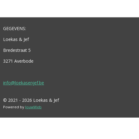
L
E
A
L
E
L
R
E
N
E
N
GEGEVENS:
Loekas & Jef
Bredestraat 5
3271 Averbode
info@loekasenjef.be
© 2021 - 2026 Loekas & Jef
Powered by
JouwWeb