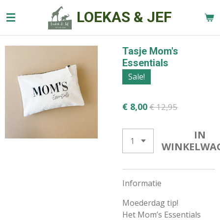
Ga
LOEKAS & JEF
direct
naar
de
Tasje Mom's
hoofdinhoud
Essentials
Sale!
€ 8,00
€ 12,95
IN
WINKELWA
Informatie
Moederdag tip!
Het Mom’s Essentials