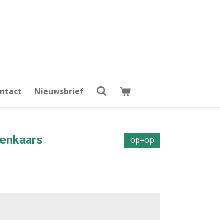
ntact
Nieuwsbrief
penkaars
op=op