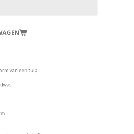
WAGEN
orm van een tulp
adwas
 cm