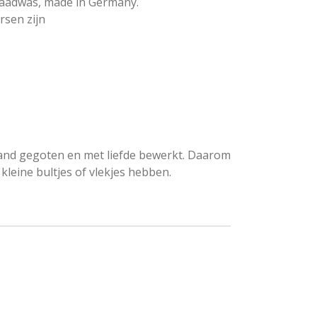
zaadwas, made in Germany.
rsen zijn
and gegoten en met liefde bewerkt. Daarom
leine bultjes of vlekjes hebben.