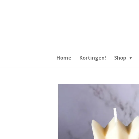
Ga
direct
naar
de
hoofdinhoud
Home
Kortingen!
Shop