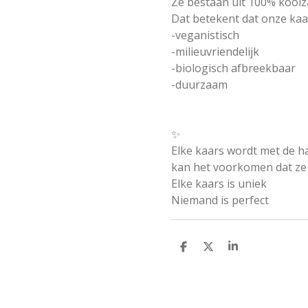
Ze bestaan uit 100% kool
Dat betekent dat onze kaa
-veganistisch
-milieuvriendelijk
-biologisch afbreekbaar
-duurzaam
✨
Elke kaars wordt met de h
kan het voorkomen dat ze k
Elke kaars is uniek
Niemand is perfect
D
D
S
E
E
H
L
E
A
E
L
R
N
E