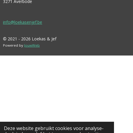
3271 Averbode
info@loekasenjef.be
© 2021 - 2026 Loekas & Jef
Powered by
JouwWeb
Deze website gebruikt cookies voor analyse-