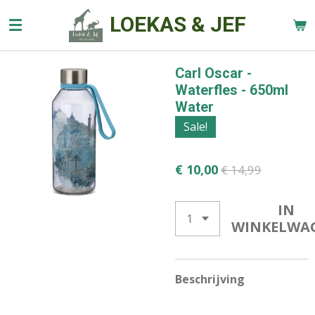
Ga
LOEKAS & JEF
direct
naar
de
Carl Oscar -
hoofdinhoud
Waterfles - 650ml
Water
Sale!
€ 10,00
€ 14,99
IN
WINKELWA
Beschrijving