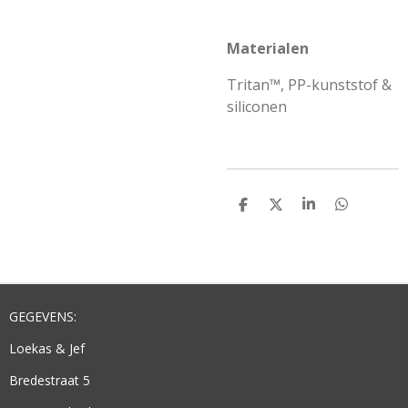
Materialen
Tritan™, PP-kunststof &
siliconen
D
D
S
D
E
E
H
E
L
E
A
L
E
L
R
E
N
E
N
GEGEVENS:
Loekas & Jef
Bredestraat 5