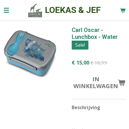
Ga
LOEKAS & JEF
direct
naar
de
Carl Oscar -
hoofdinhoud
Lunchbox - Water
Sale!
€ 15,00
€ 18,99
IN
WINKELWAGEN
Beschrijving