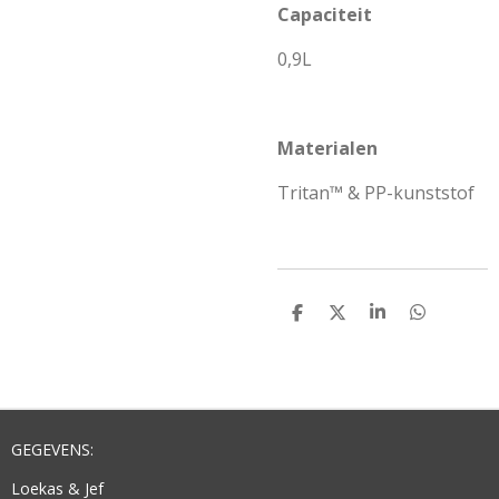
Capaciteit
0,9L
Materialen
Tritan™ & PP-kunststof
D
D
S
D
E
E
H
E
L
E
A
L
E
L
R
E
N
E
N
GEGEVENS:
Loekas & Jef