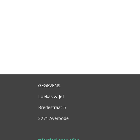
GEGEVENS:
Loekas & Jef
Bredestraat 5
3271 Averbode