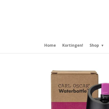
Ga
direct
naar
de
hoofdinhoud
Home
Kortingen!
Shop