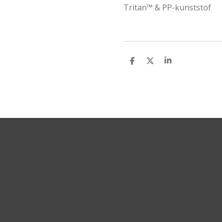
Tritan™ & PP-kunststof
D
D
S
E
E
H
L
E
A
E
L
R
N
E