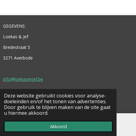
E
L
R
E
N
E
N
GEGEVENS:
Loekas & Jef
Bredestraat 5
3271 Averbode
info@loekasenjef.be
Deze website gebruikt cookies voor analyse-
© 2021 - 2026 Loekas & Jef
doeleinden en/of het tonen van advertenties.
Powered by
JouwWeb
Door gebruik te blijven maken van de site gaat
u hiermee akkoord.
Akkoord
E-mailadres
Facebook