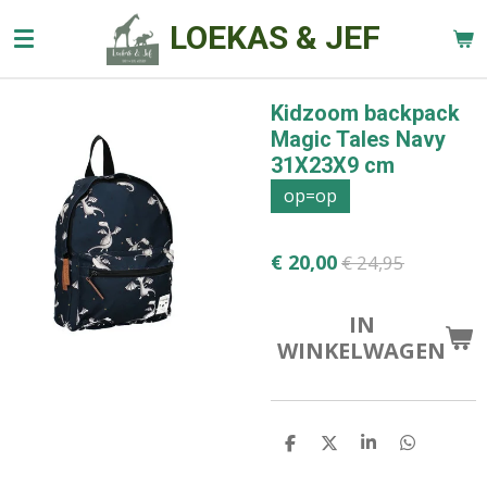
Ga
LOEKAS & JEF
direct
naar
de
Kidzoom backpack
hoofdinhoud
Magic Tales Navy
31X23X9 cm
op=op
€ 20,00
€ 24,95
IN
WINKELWAGEN
D
D
S
D
E
E
H
E
L
E
A
L