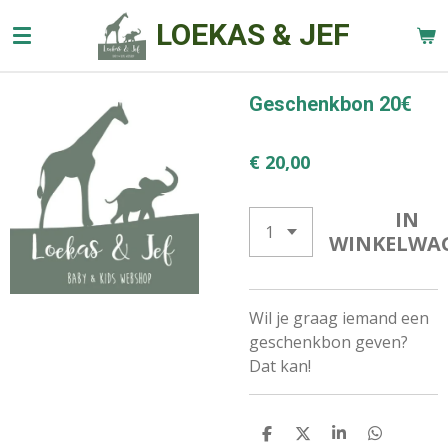
Ga
LOEKAS & JEF
direct
naar
de
Geschenkbon 20€
hoofdinhoud
€ 20,00
IN
WINKELWA
Wil je graag iemand een
geschenkbon geven?
Dat kan!
D
D
S
D