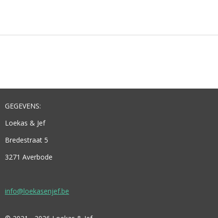
E
E
H
E
L
E
A
L
E
L
R
E
N
E
N
GEGEVENS:
Loekas & Jef
Bredestraat 5
3271 Averbode
info@loekasenjef.be