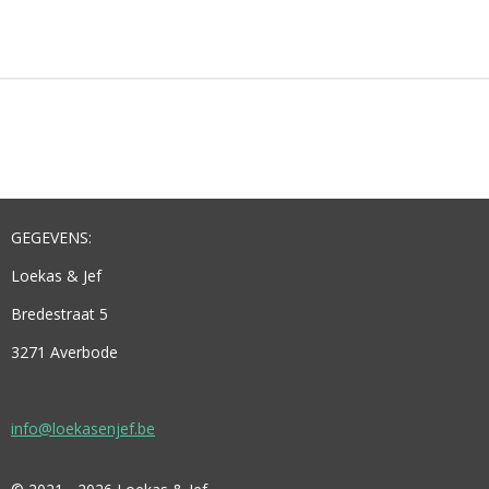
E
E
H
E
L
E
A
L
E
L
R
E
N
E
N
GEGEVENS:
Loekas & Jef
Bredestraat 5
3271 Averbode
info@loekasenjef.be