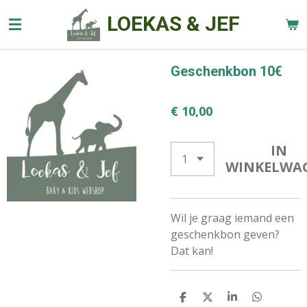
Ga
LOEKAS & JEF
direct
naar
de
Geschenkbon 10€
hoofdinhoud
€ 10,00
IN
WINKELWA
Wil je graag iemand een
geschenkbon geven?
Dat kan!
D
D
S
D