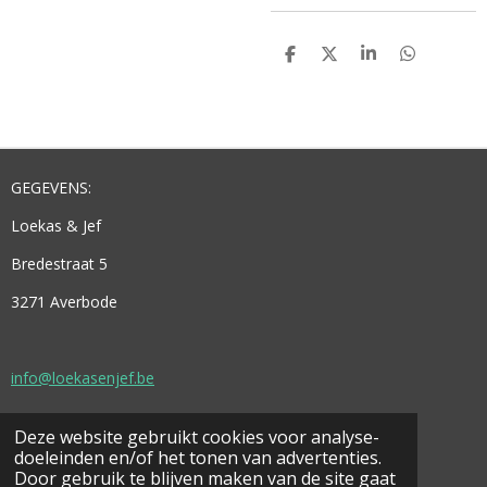
D
D
S
D
E
E
H
E
L
E
A
L
E
L
R
E
N
E
N
GEGEVENS:
Loekas & Jef
Bredestraat 5
3271 Averbode
info@loekasenjef.be
Deze website gebruikt cookies voor analyse-
© 2021 - 2026 Loekas & Jef
doeleinden en/of het tonen van advertenties.
Powered by
JouwWeb
Door gebruik te blijven maken van de site gaat