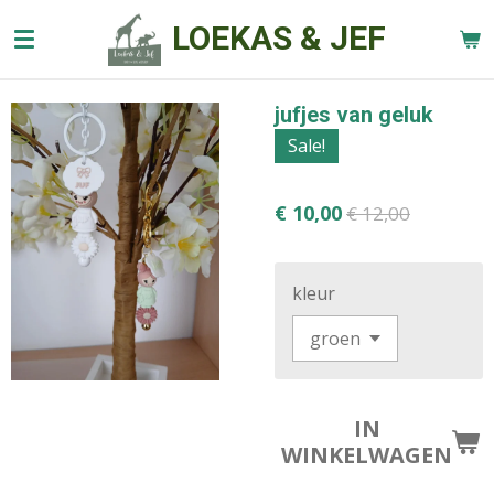
Ga
LOEKAS & JEF
direct
naar
de
jufjes van geluk
hoofdinhoud
Sale!
€ 10,00
€ 12,00
kleur
IN
WINKELWAGEN