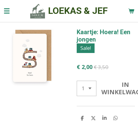
Ga
LOEKAS & JEF
direct
naar
de
Kaartje: Hoera! Een
hoofdinhoud
jongen
Sale!
€ 2,00
€ 3,50
IN
WINKELWA
D
D
S
D
E
E
H
E
L
E
A
L
E
L
R
E