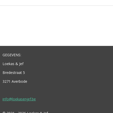
N
E
N
GEGEVENS:
Loekas & Jef
Bredestraat 5
3271 Averbode
info@loekasenjef.be