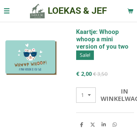
Ga
LOEKAS & JEF
direct
naar
de
Kaartje: Whoop
hoofdinhoud
whoop a mini
version of you two
Sale!
€ 2,00
€ 3,50
IN
WINKELWA
D
D
S
D
E
E
H
E
L
E
A
L