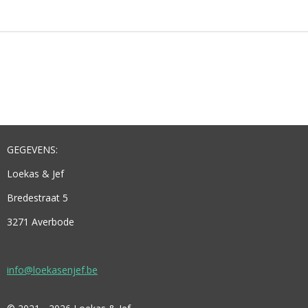
E
L
R
E
N
E
N
GEGEVENS:
Loekas & Jef
Bredestraat 5
3271 Averbode
info@loekasenjef.be