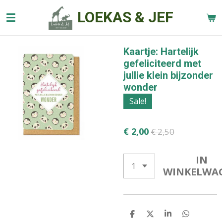
Ga
LOEKAS & JEF
direct
naar
de
Kaartje: Hartelijk
hoofdinhoud
gefeliciteerd met
jullie klein bijzonder
wonder
Sale!
€ 2,00
€ 2,50
IN
WINKELWA
D
D
S
D