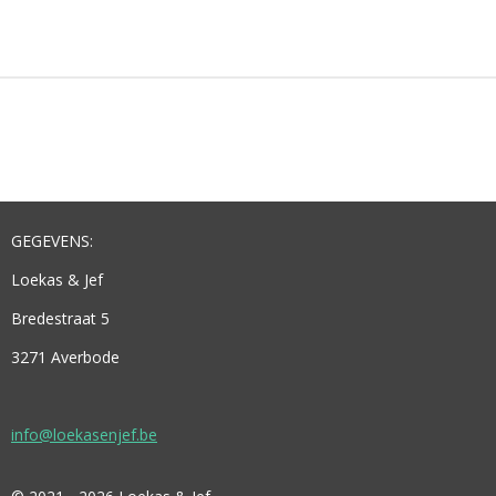
E
E
H
E
L
E
A
L
E
L
R
E
N
E
N
GEGEVENS:
Loekas & Jef
Bredestraat 5
3271 Averbode
info@loekasenjef.be